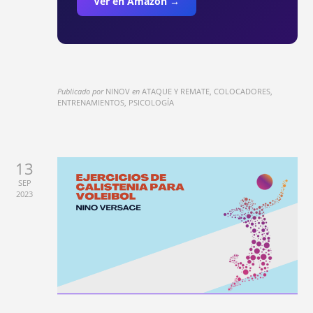
Ver en Amazon →
Publicado por
NINOV
en
ATAQUE Y REMATE, COLOCADORES,
ENTRENAMIENTOS, PSICOLOGÍA
13
SEP
2023