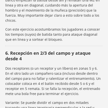
banco empiezan la batida desde allí y rematan una vez en
linea y otra en diagonal, cuidando más la apertura del
hombro y el movimiento de la muñeca (precisión) que la
fuerza. Muy importante dejar claro a esto sobre todo a los
chicos.
Con este ejercicio acostumbramos los jugadores a conocer
los tiempos (suyos) de batida tanto para ataque diagonal
que en linea y a sortear el bloqueo.
6. Recepción en 2/3 del campo y ataque
desde 4
Dos receptores (o un receptor y un líbero) en zonas 5 y 6.
En el otro lado un compañero saca (incluso desde dentro
del campo para no fallar y ralentizar el entrenamiento). Un
colocador coloca en 4 el balón recibido desde 5 o 6 y el
receptor en 5 remata. Si se falla la recepción, el entrenado
mete una bola free para terminar el ejercicio.
Variante: Se puede dividir el campo en dos mitades
trazando una linea imaginaria perpendicular a la red y