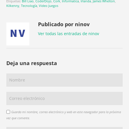
Etiquetas:
Bill Liao
,
CoderDojo
,
Cork
,
Informatica
,
Irlanda
,
James Whelton
,
Kilkenny
,
Tecnología
,
Video Juegos
Publicado por ninov
Ver todas las entradas de ninov
Deja una respuesta
Guarda mi nombre, correo electrónico y web en este navegador para la próxima
vez que comente.