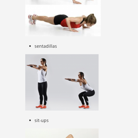
sentadillas
sit-ups