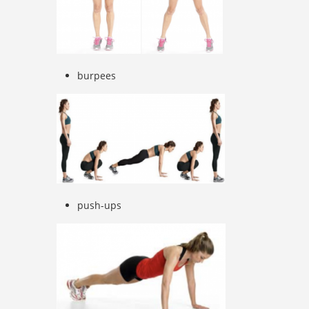
burpees
push-ups