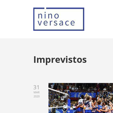
Imprevistos
31
MAR
2020