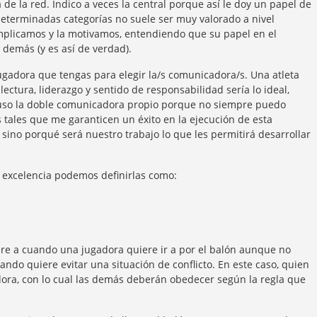
 de la red. Indico a veces la central porque así le doy un papel de
eterminadas categorías no suele ser muy valorado a nivel
 implicamos y la motivamos, entendiendo que su papel en el
 demás (y es así de verdad).
ugadora que tengas para elegir la/s comunicadora/s. Una atleta
ectura, liderazgo y sentido de responsabilidad sería lo ideal,
o uso la doble comunicadora propio porque no siempre puedo
tales que me garanticen un éxito en la ejecución de esta
sino porqué será nuestro trabajo lo que les permitirá desarrollar
r excelencia podemos definirlas como:
ere a cuando una jugadora quiere ir a por el balón aunque no
uando quiere evitar una situación de conflicto. En este caso, quien
dora, con lo cual las demás deberán obedecer según la regla que