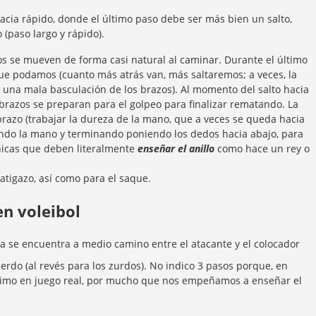
hacia rápido, donde el último paso debe ser más bien un salto,
 (paso largo y rápido).
zos se mueven de forma casi natural al caminar. Durante el último
que podamos (cuanto más atrás van, más saltaremos; a veces, la
 a una mala basculación de los brazos). Al momento del salto hacia
os brazos se preparan para el golpeo para finalizar rematando. La
razo (trabajar la dureza de la mano, que a veces se queda hacia
tando la mano y terminando poniendo los dedos hacia abajo, para
chicas que deben literalmente
enseñar el anillo
como hace un rey o
atigazo, así como para el saque.
en voleibol
ota se encuentra a medio camino entre el atacante y el colocador
erdo (al revés para los zurdos). No indico 3 pasos porque, en
nimo en juego real, por mucho que nos empeñamos a enseñar el