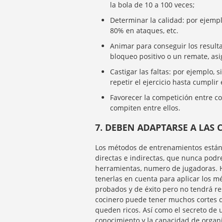
la bola de 10 a 100 veces;
Determinar la calidad: por ejemp
80% en ataques, etc.
Animar para conseguir los result
bloqueo positivo o un remate, as
Castigar las faltas: por ejemplo,
repetir el ejercicio hasta cumplir
Favorecer la competición entre co
compiten entre ellos.
7. DEBEN ADAPTARSE A LAS 
Los métodos de entrenamientos están r
directas e indirectas, que nunca pod
herramientas, numero de jugadoras. H
tenerlas en cuenta para aplicar los
probados y de éxito pero no tendrá re
cocinero puede tener muchos cortes d
queden ricos. Así como el secreto de u
conocimiento y la capacidad de organi