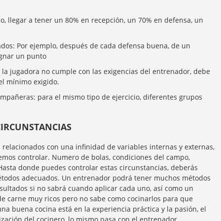
lo, llegar a tener un 80% en recepción, un 70% en defensa, un
ados: Por ejemplo, después de cada defensa buena, de un
ignar un punto
 si la jugadora no cumple con las exigencias del entrenador, debe
 el mínimo exigido.
mpañeras: para el mismo tipo de ejercicio, diferentes grupos
CIRCUN
STANCIAS
elacionados con una infinidad de variables internas y externas,
remos controlar. Numero de bolas, condiciones del campo,
asta donde puedes controlar estas circunstancias, deberás
 métodos adecuados. Un entrenador podrá tener muchos métodos
sultados si no sabrá cuando aplicar cada uno, así como un
e carne muy ricos pero no sabe como cocinarlos para que
na buena cocina está en la experiencia práctica y la pasión, el
zación del cocinero, lo mismo pasa con el entrenador.