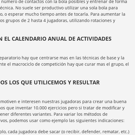
r número de contactos con la bola posibles y entrenar de forma
técnica. No suele ser productivo utilizar una sola bola para
o, o esperar mucho tiempo antes de tocarla. Para aumentar la
ios grupos de 2 hasta 4 jugadoras, utilizando rotaciones y
ON EL CALENDARIO ANUAL DE ACTIVIDADES
eparatorio hay que centrarse mas en las técnicas de base y la
nte el macrociclo de competición hay que curar mas el grupo, el
DOS LOS QUE UTILICEMOS Y RESULTAR
 motiven e interesen nuestras jugadoras para crear una buena
s que inventar 10.000 ejercicios pero si tratar de modificar y
ener diferentes variantes. Para variar los métodos de
ivos, podemos usar como ejemplo las siguientes indicaciones:
lo, cada jugadora debe sacar (o recibir, defender, rematar, etc.)