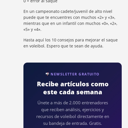
0 = error al saque
En un campeonato cadete/juvenil de alto nivel
puede que te encuentres con muchos «2» y «3»,
mientras que en un infantil con muchos «0», «2»,
«5» y «4».
Hasta aquí los 10 consejos para mejorar el saque
en voleibol. Espero que te sean de ayuda.
NEWSLETTER GRATUITO
Recibe artículos como
este cada semana
Únete a más de 2.000 entrenadores
que reciben análisis, ejercicios y
recursos de voleibol directamente en
su bandeja de entrada. Gratis.