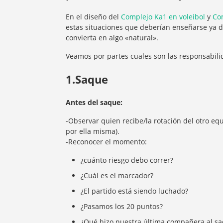
En el diseño del
Complejo Ka1 en voleibol
y
Co
estas situaciones que deberían enseñarse ya d
convierta en algo «natural».
Veamos por partes cuales son las responsabili
1.Saque
Antes del saque:
-Observar quien recibe/la rotación del otro eq
por ella misma).
-Reconocer el momento:
¿cuánto riesgo debo correr?
¿Cuál es el marcador?
¿El partido está siendo luchado?
¿Pasamos los 20 puntos?
¿Qué hizo nuestra última compañera al s